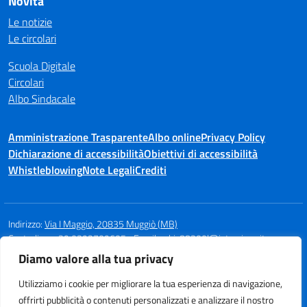
Novità
Le notizie
Le circolari
Scuola Digitale
Circolari
Albo Sindacale
Amministrazione Trasparente
Albo online
Privacy Policy
Dichiarazione di accessibilità
Obiettivi di accessibilità
Whistleblowing
Note Legali
Crediti
Indirizzo:
Via I Maggio, 20835 Muggiò (MB)
Centralino:
+39 0392709605
Email:
mbic88300l@istruzione.it
Posta elettronica certificata (PEC):
mbic88300l@pec.istruzione.it
Diamo valore alla tua privacy
Codice fiscale: 94580960154
Utilizziamo i cookie per migliorare la tua esperienza di navigazione,
Codice meccanografico:
MBIC88300L
offrirti pubblicità o contenuti personalizzati e analizzare il nostro