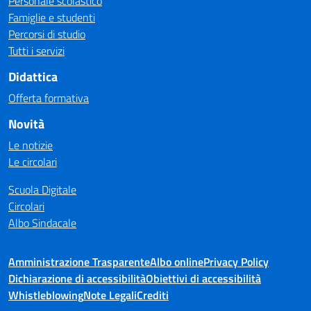
Personale scolastico
Famiglie e studenti
Percorsi di studio
Tutti i servizi
Didattica
Offerta formativa
Novità
Le notizie
Le circolari
Scuola Digitale
Circolari
Albo Sindacale
Amministrazione Trasparente
Albo online
Privacy Policy
Dichiarazione di accessibilità
Obiettivi di accessibilità
Whistleblowing
Note Legali
Crediti