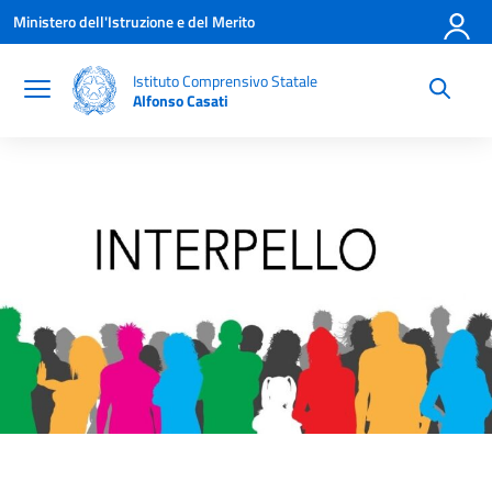
Vai ai contenuti
Vai al menu di navigazione
Vai al footer
Ministero dell'Istruzione e del Merito
Istituto Comprensivo Statale
Alfonso Casati