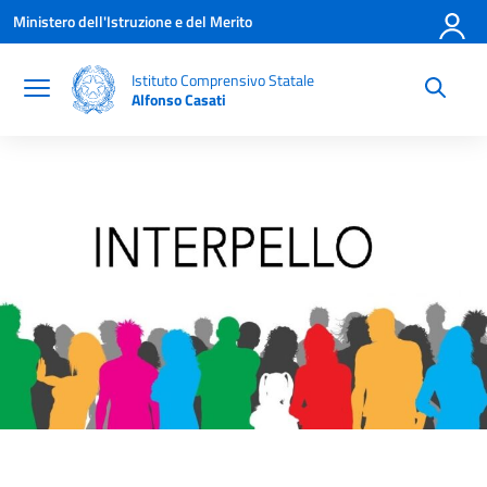
Vai ai contenuti
Vai al menu di navigazione
Vai al footer
Ministero dell'Istruzione e del Merito
Istituto Comprensivo Statale
Alfonso Casati