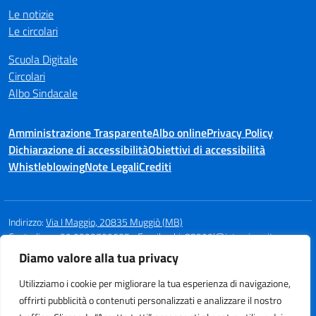
Le notizie
Le circolari
Scuola Digitale
Circolari
Albo Sindacale
Amministrazione Trasparente
Albo online
Privacy Policy
Dichiarazione di accessibilità
Obiettivi di accessibilità
Whistleblowing
Note Legali
Crediti
Indirizzo:
Via I Maggio, 20835 Muggiò (MB)
Centralino:
+39 0392709605
Email:
mbic88300l@istruzione.it
Posta elettronica certificata (PEC):
mbic88300l@pec.istruzione.it
Diamo valore alla tua privacy
Codice fiscale: 94580960154
Utilizziamo i cookie per migliorare la tua esperienza di navigazione,
Codice meccanografico:
MBIC88300L
offrirti pubblicità o contenuti personalizzati e analizzare il nostro