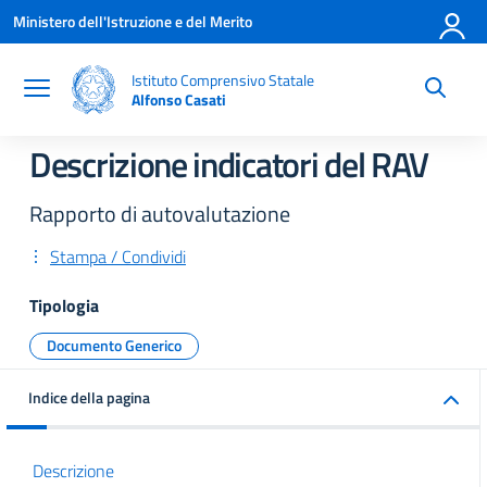
Vai ai contenuti
Vai al menu di navigazione
Vai al footer
Ministero dell'Istruzione e del Merito
Istituto Comprensivo Statale
Alfonso Casati
Descrizione indicatori del RAV
Rapporto di autovalutazione
Stampa / Condividi
Tipologia
Documento Generico
Indice della pagina
Descrizione