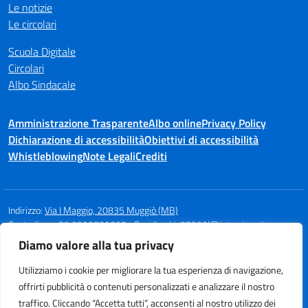
Le notizie
Le circolari
Scuola Digitale
Circolari
Albo Sindacale
Amministrazione Trasparente
Albo online
Privacy Policy
Dichiarazione di accessibilità
Obiettivi di accessibilità
Whistleblowing
Note Legali
Crediti
Indirizzo:
Via I Maggio, 20835 Muggiò (MB)
Centralino:
+39 0392709605
Email:
mbic88300l@istruzione.it
Posta elettronica certificata (PEC):
mbic88300l@pec.istruzione.it
Diamo valore alla tua privacy
Codice fiscale: 94580960154
Utilizziamo i cookie per migliorare la tua esperienza di navigazione,
Codice meccanografico:
MBIC88300L
offrirti pubblicità o contenuti personalizzati e analizzare il nostro
traffico. Cliccando “Accetta tutti”, acconsenti al nostro utilizzo dei